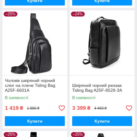
Купити
Купити
–25%
–24%
Чоловік шкіряний чорний
слінг на плече Tiding Bag
Шкіряний чорний рюкзак
A25F-6601A
Tiding Bag A25F-8528-3A
В наявності
В наявності
1 419
3 399
₴
₴
1 880 ₴
4 450 ₴
Купити
Купити
–25%
–25%