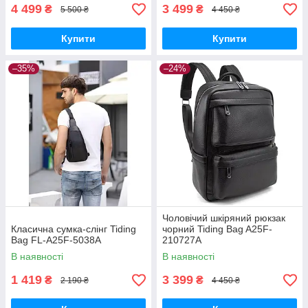
4 499
3 499
₴
₴
5 500 ₴
4 450 ₴
Купити
Купити
–35%
–24%
Чоловічий шкіряний рюкзак
Класична сумка-слінг Tiding
чорний Tiding Bag A25F-
Bag FL-A25F-5038A
210727A
В наявності
В наявності
1 419
3 399
₴
₴
2 190 ₴
4 450 ₴