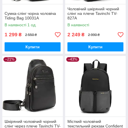
Чоловічий шкіряний чорний
Сумка-слінг чорна чоловіча
слінг на плече Tavinchi TV-
Tiding Bag 10031A
827A
В наявності 1 од.
В наявності
1 299
2 249
₴
₴
2 550 ₴
2 990 ₴
Купити
Купити
–21%
–43%
Шкіряний чоловічий чорний
Місткий чоловічий
слінг через плече Tavinchi TV-
текстильний рюкзак Confident