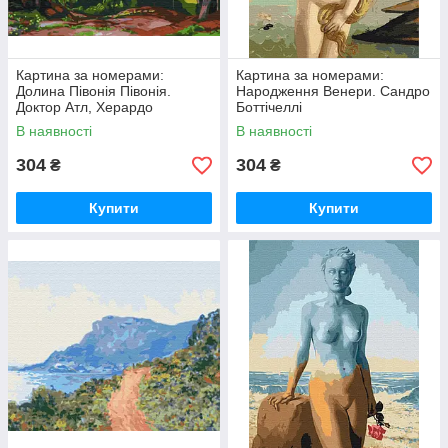
Картина за номерами:
Картина за номерами:
Долина Півонія Півонія.
Народження Венери. Сандро
Доктор Атл, Херардо
Боттічеллі
Мурільйо
В наявності
В наявності
304
304
₴
₴
Купити
Купити