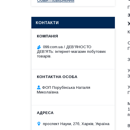
Обмін і повернення
П
КОНТАКТИ
К
С
099.com.ua / ДЕВ'ЯНОСТО
П
ДЕВ'ЯТЬ: інтернет-магазин побутових
товарів.
З
У
З
У
ФОП Порубінська Наталія
Миколаївна
П
М
1
п
проспект Науки, 27б, Харків, Україна
В