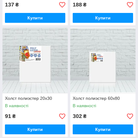
137
188
₴
₴
Купити
Купити
Холст полиэстер 20х30
Холст полиэстер 60х80
В наявності
В наявності
91
302
₴
₴
Купити
Купити