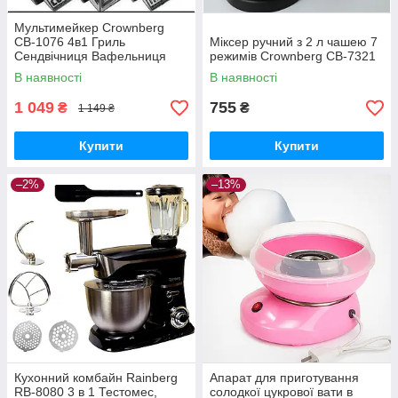
Мультимейкер Crownberg
CB-1076 4в1 Гриль
Міксер ручний з 2 л чашею 7
Сендвічниця Вафельниця
режимів Crownberg CB-7321
Горішниця
В наявності
В наявності
1 049
755
₴
₴
1 149 ₴
Купити
Купити
–2%
–13%
Кухонний комбайн Rainberg
Апарат для приготування
RB-8080 3 в 1 Тестомес,
солодкої цукрової вати в