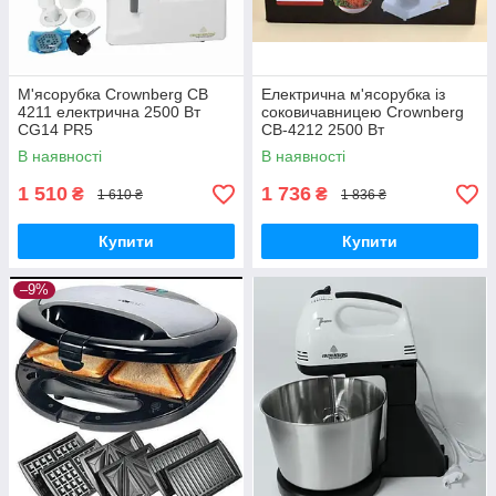
М'ясорубка Crownberg CB
Електрична м'ясорубка із
4211 електрична 2500 Вт
соковичавницею Crownberg
CG14 PR5
CB-4212 2500 Вт
В наявності
В наявності
1 510
1 736
₴
₴
1 610 ₴
1 836 ₴
Купити
Купити
–9%