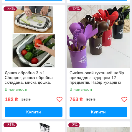
–35%
–12%
Дошка обробна 3 в 1
Силіконовий кухонний набір
Chopper, дошка обробна
приладдя з відерцем 12
складана, миска дошка,
предметів. Набір кухарів із
дошка для кухні, дошка
силікону ZP-036B
В наявності
В наявності
трансформер
182
763
₴
₴
282 ₴
863 ₴
Купити
Купити
–31%
–3%