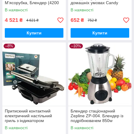
М'ясорубка, Блендер (4200
домашніх умовах Candy
Вт) 5B
Maker
В наявності
В наявності
4 521
652
₴
₴
4 621 ₴
752 ₴
Купити
Купити
–8%
–10%
Притискний контактний
Блендер стаціонарний
електричний настільний
Zepline ZP-004. Блендер із
гриль з індикатором
подрібнювачем 850w
нагрівання Rainberg RB-5412
В наявності
В наявності
2800W