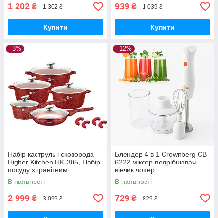
1 202
939
₴
₴
1 302 ₴
1 039 ₴
Купити
Купити
–3%
–12%
Набір каструль і сковорода
Блендер 4 в 1 Crownberg CB-
Higher Kitchen HK-305, Набір
6222 міксер подрібнювач
посуду з гранітним
вінчик чопер
антипригарним покриттям
В наявності
В наявності
КРАСНИЙ
2 999
729
₴
₴
3 099 ₴
829 ₴