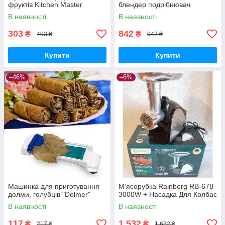
фруктів Kitchen Master
блендер подрібнювач
В наявності
В наявності
303
842
₴
₴
403 ₴
942 ₴
Купити
Купити
–46%
–6%
Машинка для приготування
М'ясорубка Rainberg RB-678
долми, голубців "Dolmer"
3000W + Насадка Для Колбас
В наявності
В наявності
117
1 532
₴
₴
217 ₴
1 632 ₴