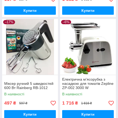
Купити
Купити
–17%
–6%
Електрична м'ясорубка з
Міксер ручний 5 швидкостей
насадкою для томатів Zepline
600 Вт Rainberg RB-1012
ZP-002 3000 W
В наявності
В наявності
497
1 716
₴
₴
597 ₴
1 816 ₴
Купити
Купити