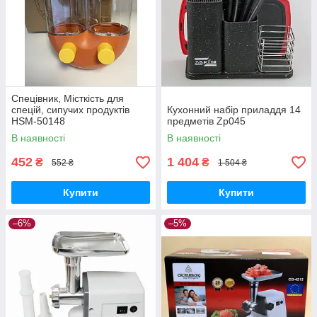
Спецівник, Місткість для
спецій, сипучих продуктів
Кухонний набір приладдя 14
HSM-50148
предметів Zp045
В наявності
В наявності
452
1 404
₴
₴
552 ₴
1 504 ₴
Купити
Купити
–6%
–5%