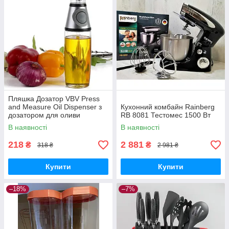
Пляшка Дозатор VBV Press
and Measure Oil Dispenser з
Кухонний комбайн Rainberg
дозатором для оливи
RB 8081 Тестомес 1500 Вт
В наявності
В наявності
218
2 881
₴
₴
318 ₴
2 981 ₴
Купити
Купити
–18%
–7%