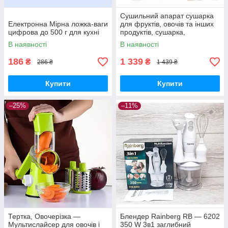
Сушильний апарат сушарка
Електронна Мірна ложка-ваги
для фруктів, овочів та інших
цифрова до 500 г для кухні
продуктів, сушарка,
дегідратор.Zepline 029
В наявності
В наявності
186
1 339
₴
₴
286 ₴
1 439 ₴
Купити
Купити
–25%
–11%
Тертка, Овочерізка —
Блендер Rainberg RB — 6202
Мультислайсер для овочів і
350 W 3в1 заглибний