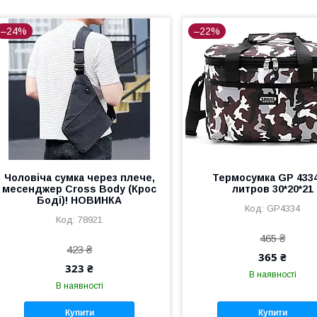
–24%
–22%
Чоловіча сумка через плече,
Термосумка GP 4334
месенджер Cross Body (Крос
литров 30*20*21
Боді)! НОВИНКА
GP4334
78921
465 ₴
423 ₴
365 ₴
323 ₴
В наявності
В наявності
Купити
Купити