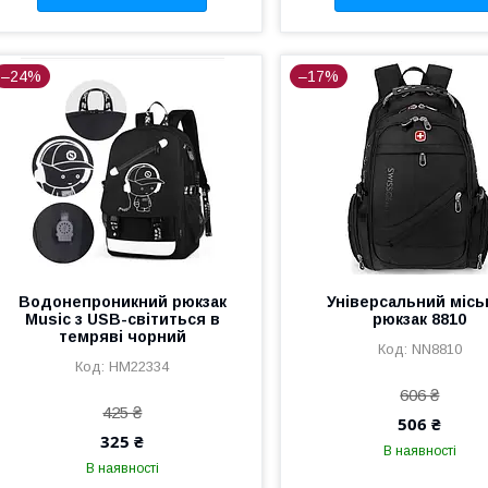
–24%
–17%
Водонепроникний рюкзак
Універсальний місь
Music з USB-світиться в
рюкзак 8810
темряві чорний
NN8810
HM22334
606 ₴
425 ₴
506 ₴
325 ₴
В наявності
В наявності