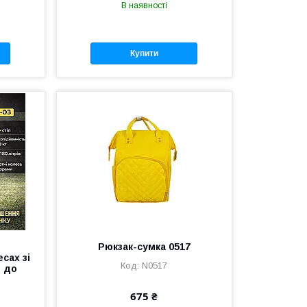
В наявності
Купити
Рюкзак-сумка 0517
есах зі
N0517
ю до
675 ₴