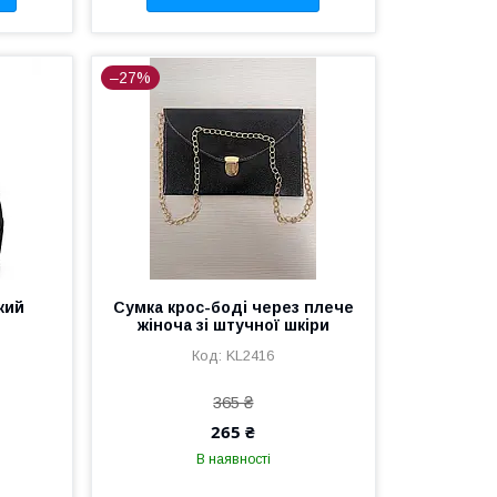
–27%
кий
Сумка крос-боді через плече
жіноча зі штучної шкіри
KL2416
365 ₴
265 ₴
В наявності