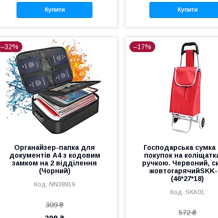
Купити
Купити
–32%
–17%
Органайзер-папка для
Господарська сумка
документів А4 з кодовим
покупок на коліщатка
замком на 2 відділення
ручкою. Червоний, си
(Чорний)
жовтогарячийSKK-
(46*27*18)
NN38919
SKK01
309 ₴
572 ₴
209 ₴