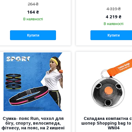
264 ₴
4 319 ₴
164 ₴
4 219 ₴
В наявності
В наявності
Купити
Купити
Сумка- пояс Run, чохол для
Складана компактна с
бігу, спорту, велосипеда,
шопер Shopping bag to 
фітнесу, на пояс, на 2 кишені
WN04