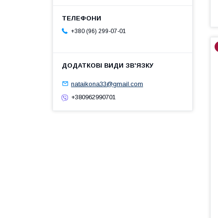
+380 (96) 299-07-01
nataikona33@gmail.com
+380962990701