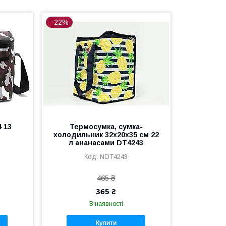
–22%
 13
Термосумка, сумка-
холодильник 32х20х35 см 22
л ананасами DT4243
NDT4243
465 ₴
365 ₴
В наявності
Купити