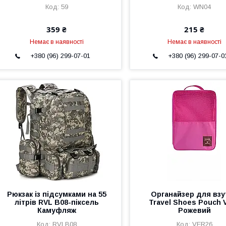
59
WN04
359 ₴
215 ₴
Немає в наявності
Немає в наявності
+380 (96) 299-07-01
+380 (96) 299-07-0
Рюкзак із підсумками на 55
Органайзер для взу
літрів RVL B08-піксель
Travel Shoes Pouch V
Камуфляж
Рожевий
RVLB08
VER26