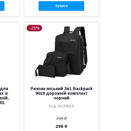
Купити
–25%
 для
Рюкзак міський 3в1 Backpack
х із
9018 дорожній комплект
ній,
чорний
01
BLA9018
396 ₴
296 ₴