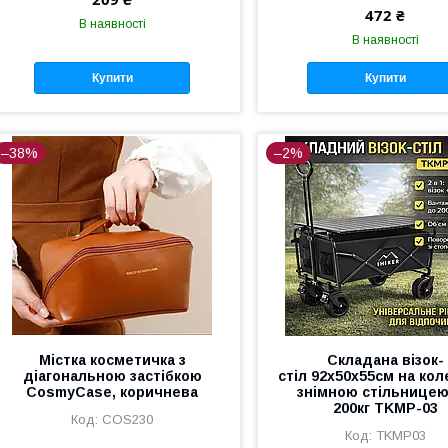
472 ₴
В наявності
В наявності
Купити
Купити
–38%
–2%
Містка косметичка з
Складана візок-
діагональною застібкою
стіл 92х50х55см на кол
CosmyCase, коричнева
знімною стільнице
200кг TKMP-03
COS230
TKMP03