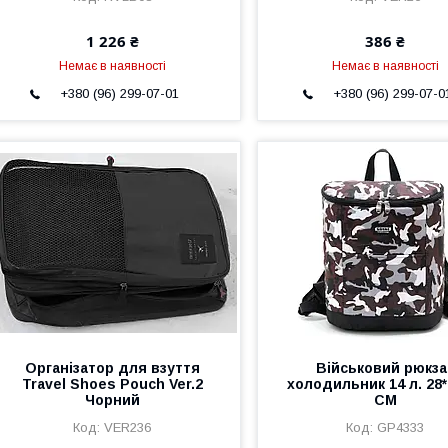
1 226 ₴
386 ₴
Немає в наявності
Немає в наявності
+380 (96) 299-07-01
+380 (96) 299-07-0
Організатор для взуття
Військовий рюкза
Travel Shoes Pouch Ver.2
холодильник 14 л. 28*
Чорний
СМ
VER236
GP4333