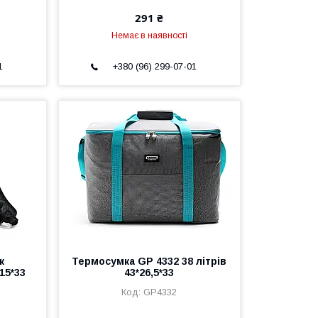
291 ₴
Немає в наявності
1
+380 (96) 299-07-01
к
Термосумка GP 4332 38 літрів
15*33
43*26,5*33
GP4332