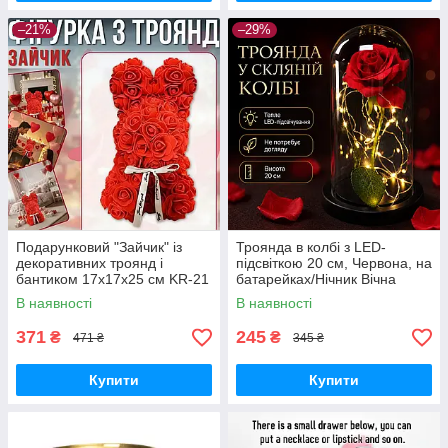
–21%
–29%
Подарунковий "Зайчик" із
Троянда в колбі з LED-
декоративних троянд і
підсвіткою 20 см, Червона, на
бантиком 17х17х25 см KR-21
батарейках/Нічник Вічна
Квітковий зайчик із 3D троянд
троянда/Квітка в колбі
В наявності
В наявності
371
245
₴
₴
471 ₴
345 ₴
Купити
Купити