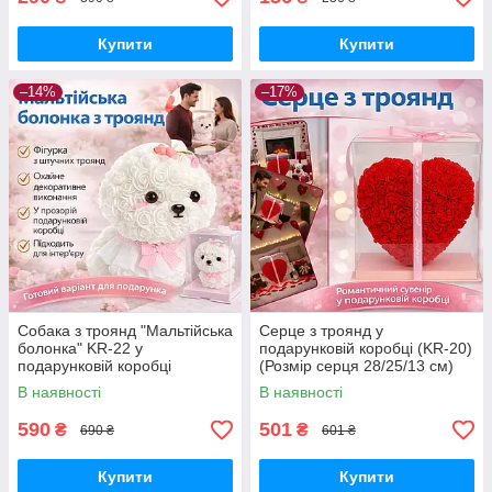
Купити
Купити
–14%
–17%
Собака з троянд "Мальтійська
Серце з троянд у
болонка" KR-22 у
подарунковій коробці (KR-20)
подарунковій коробці
(Розмір серця 28/25/13 см)
Оригінальний подарунок зі
Романтичний подарунок Love
В наявності
В наявності
штучних троянд
Box
590
501
₴
₴
690 ₴
601 ₴
Купити
Купити