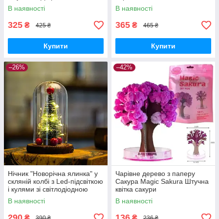
В наявності
В наявності
325
365
₴
₴
425 ₴
465 ₴
Купити
Купити
–26%
–42%
Нічник "Новорічна ялинка" у
Чарівне дерево з паперу
скляній колбі з Led-підсвіткою
Сакура Magic Sakura Штучна
і кулями зі світлодіодною
квітка сакури
гірляндою
В наявності
В наявності
290
136
₴
₴
390 ₴
236 ₴