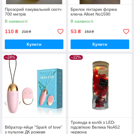
Прозорий пакувальний скотч
Брелок ліхтарик форма
700 метрів
ключа Alloet No1590
В наявності
В наявності
110
53
₴
₴
210 ₴
153 ₴
Купити
Купити
–24%
–22%
Троянда в колбі з LED-
Вібратор-яйце "Spark of love"
підсвіткою Велика NoA52
з пультом ДК рожеве
червона