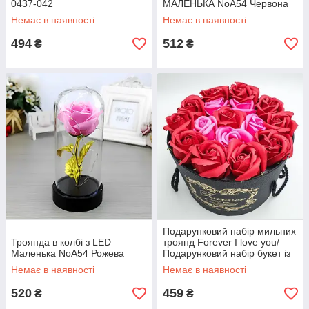
0437-042
МАЛЕНЬКА NoA54 Червона
Немає в наявності
Немає в наявності
494
512
₴
₴
Подарунковий набір мильних
Троянда в колбі з LED
троянд Forever I love you/
Маленька NoA54 Рожева
Подарунковий набір букет із
мила в капелюшній коробці
Немає в наявності
Немає в наявності
Червоний
520
459
₴
₴