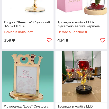
Фігурка "Дельфін" Crystocraft
Троянда в колбі з LED-
0276-001/GA
підсвіткою велика червона
Немає в наявності
Немає в наявності
359
434
₴
₴
Фоторамка "Love" Crystocraft
Троянда в колбі з LED