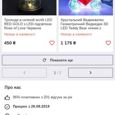
Троянда в скляній колбі LED
Хрустальний Ведмежатко
RED GOLD з LED-підсвіткою
Геометричний Ведмедик 3D
Rose of Love Червона
LED Teddy Bear нічник з
червоним серцем 25 см
Немає в наявності
Немає в наявності
450
1 176
₴
₴
Показати ще
1
/ 2
Про нас
96% позитивних з 201 відгука за рік
Працює з 26.08.2019