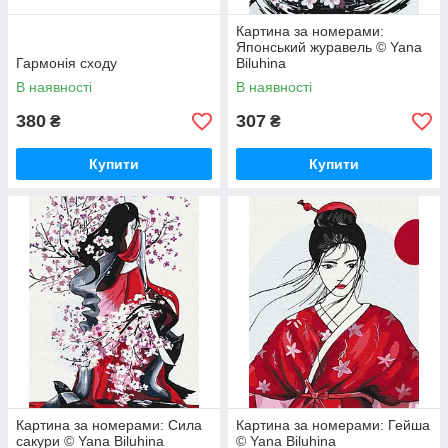
Картина за номерами:
Японський журавель © Yana
Гармонія сходу
Biluhina
В наявності
В наявності
380
307
₴
₴
Купити
Купити
Картина за номерами: Сила
Картина за номерами: Гейша
сакури © Yana Biluhina
© Yana Biluhina