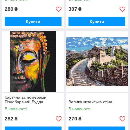
280
307
₴
₴
Купити
Купити
Картина за номерами:
Різнобарвний Будда
Велика китайська стіна
В наявності
В наявності
282
270
₴
₴