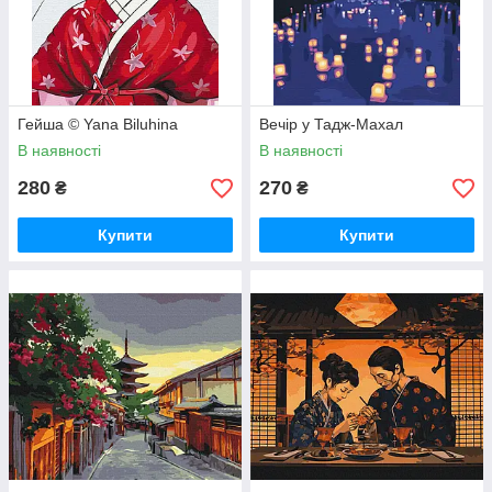
Гейша © Yana Biluhina
Вечір у Тадж-Махал
В наявності
В наявності
280
270
₴
₴
Купити
Купити