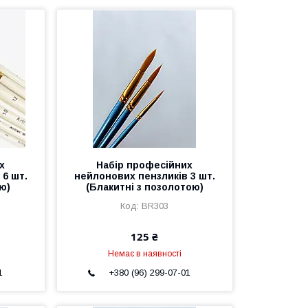
х
Набір професійних
 6 шт.
нейлонових пензликів 3 шт.
ю)
(Блакитні з позолотою)
BR303
125 ₴
Немає в наявності
1
+380 (96) 299-07-01