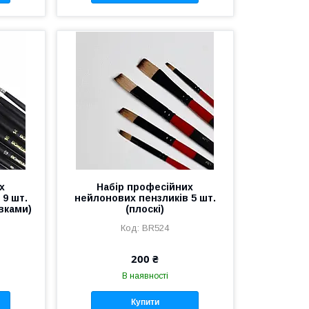
х
Набір професійних
 9 шт.
нейлонових пензликів 5 шт.
авками)
(плоскі)
BR524
200 ₴
В наявності
Купити