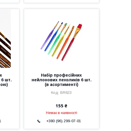
х
Набір професійних
 6 шт.
нейлонових пензликів 6 шт.
тою)
(в асортименті)
BR623
155 ₴
Немає в наявності
1
+380 (96) 299-07-01