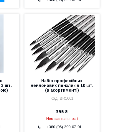
х
Набір професійних
 3 шт.
нейлонових пензликів 10 шт.
тою)
(в асортименті)
BR1001
395 ₴
Немає в наявності
1
+380 (96) 299-07-01