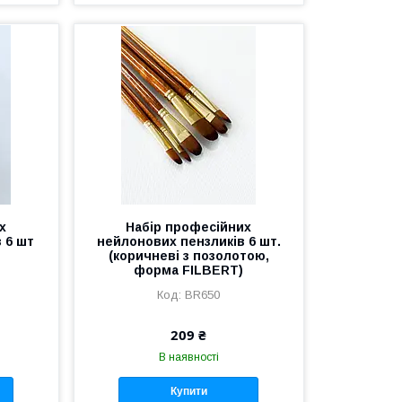
х
Набір професійних
 6 шт
нейлонових пензликів 6 шт.
(коричневі з позолотою,
форма FILBERT)
BR650
209 ₴
В наявності
Купити