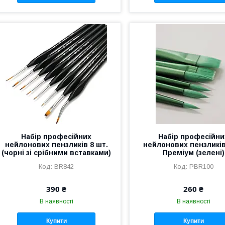
Набір професійних
Набір професійни
нейлонових пензликів 8 шт.
нейлонових пензликів
(чорні зі срібними вставками)
Преміум (зелені)
BR842
PBR100
390 ₴
260 ₴
В наявності
В наявності
Купити
Купити