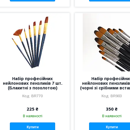
Набір професійних
Набір професійни
нейлонових пензликів 7 шт.
нейлонових пензликів
(Блакитні з позолотою)
(чорні зі срібними вст
BR770
BR903
225 ₴
350 ₴
В наявності
В наявності
Купити
Купити