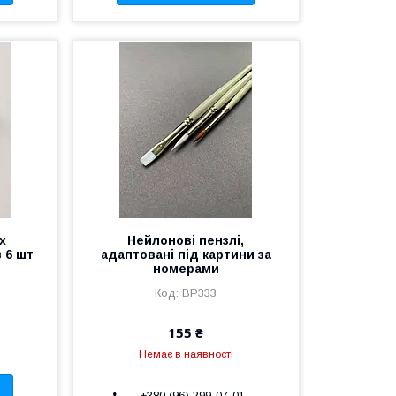
х
Нейлонові пензлі,
 6 шт
адаптовані під картини за
номерами
BP333
155 ₴
Немає в наявності
+380 (96) 299-07-01