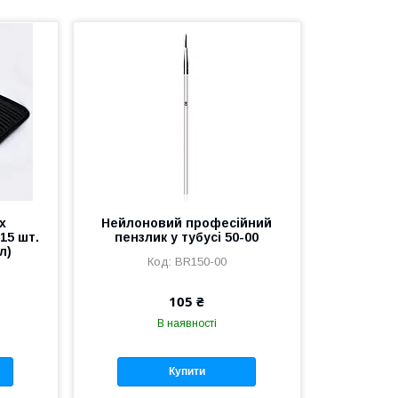
х
Нейлоновий професійний
15 шт.
пензлик у тубусі 50-00
л)
BR150-00
105 ₴
В наявності
Купити