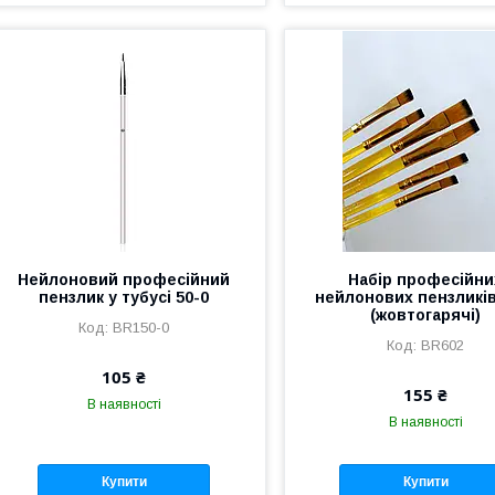
Нейлоновий професійний
Набір професійни
пензлик у тубусі 50-0
нейлонових пензликів
(жовтогарячі)
BR150-0
BR602
105 ₴
155 ₴
В наявності
В наявності
Купити
Купити