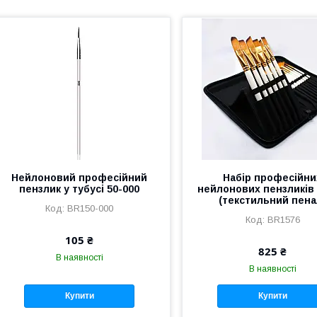
Нейлоновий професійний
Набір професійни
пензлик у тубусі 50-000
нейлонових пензликів 
(текстильний пена
BR150-000
BR1576
105 ₴
825 ₴
В наявності
В наявності
Купити
Купити