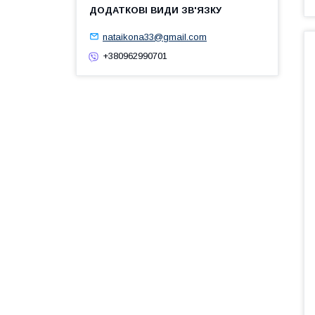
nataikona33@gmail.com
+380962990701