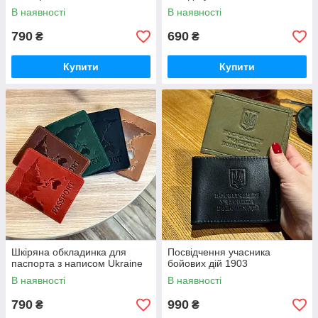
В наявності
В наявності
790
690
₴
₴
Купити
Купити
Шкіряна обкладинка для
Посвідчення учасника
паспорта з написом Ukraine
бойових дій 1903
В наявності
В наявності
790
990
₴
₴