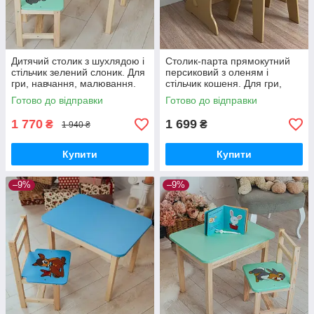
Дитячий столик з шухлядою і
Столик-парта прямокутний
стільчик зелений слоник. Для
персиковий з оленям і
гри, навчання, малювання.
стільчик кошеня. Для гри,
навчання, малювання, гри
Готово до відправки
Готово до відправки
1 770
1 699
₴
₴
1 940 ₴
Купити
Купити
–9%
–9%