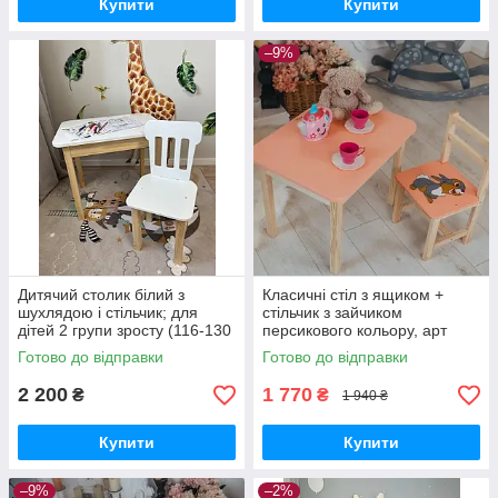
Купити
Купити
–9%
Дитячий столик білий з
Класичні стіл з ящиком +
шухлядою і стільчик; для
стільчик з зайчиком
дітей 2 групи зросту (116-130
персикового кольору, арт
см)
5431, 4031
Готово до відправки
Готово до відправки
2 200
1 770
₴
₴
1 940 ₴
Купити
Купити
–9%
–2%