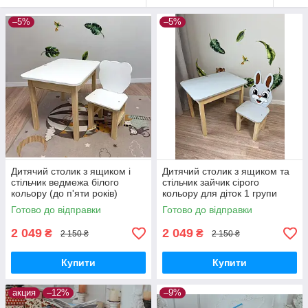
–5%
–5%
Дитячий столик з ящиком і
Дитячий столик з ящиком та
стільчик ведмежа білого
стільчик зайчик сірого
кольору (до п'яти років)
кольору для діток 1 групи
зросту
Готово до відправки
Готово до відправки
2 049
2 049
₴
₴
2 150 ₴
2 150 ₴
Купити
Купити
акция
–12%
–9%