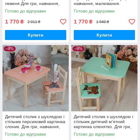
левеня Для гри, навчання,
навчання, малювання.
малювання.
Готово до відправки
Готово до відправки
1 770
1 770
₴
₴
2 011 ₴
1 940 ₴
Купити
Купити
–9%
–9%
Дитячий столик з шухлядою і
Дитячий столик з шухлядою і
стільчик персиковий картинка
стільчик дитячий м'ятний
слоник. Для гри, навчання,
картинка оленятко. Для гри,
малювання.
навчання, малювання.
Готово до відправки
Готово до відправки