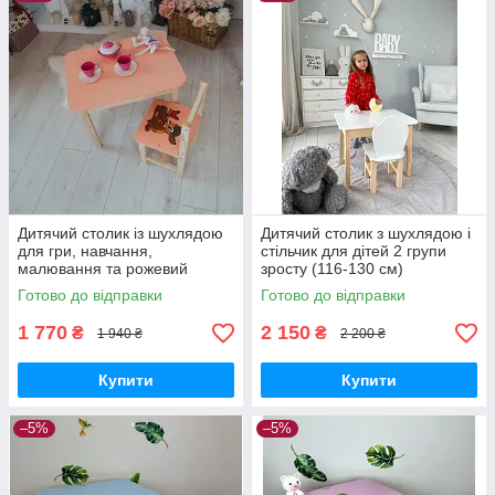
Дитячий столик із шухлядою
Дитячий столик з шухлядою і
для гри, навчання,
стільчик для дітей 2 групи
малювання та рожевий
зросту (116-130 см)
стілець
Готово до відправки
Готово до відправки
1 770
2 150
₴
₴
1 940 ₴
2 200 ₴
Купити
Купити
–5%
–5%