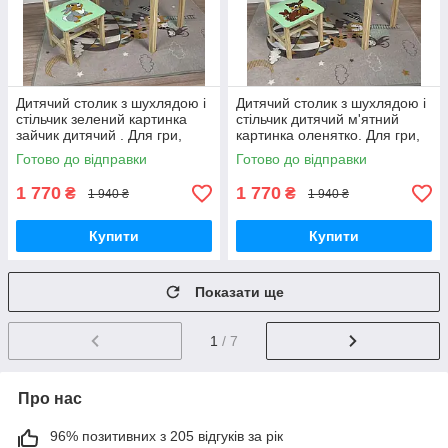
Дитячий столик з шухлядою і
Дитячий столик з шухлядою і
стільчик зелений картинка
стільчик дитячий м'ятний
зайчик дитячий . Для гри,
картинка оленятко. Для гри,
навчання, малювання.
навчання, малювання.
Готово до відправки
Готово до відправки
1 770
1 770
₴
₴
1 940 ₴
1 940 ₴
Купити
Купити
Показати ще
1
/ 7
Про нас
96% позитивних з 205 відгуків за рік