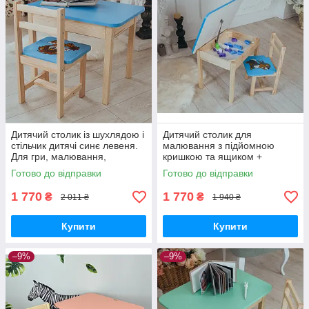
Дитячий столик із шухлядою і
Дитячий столик для
стільчик дитячі синє левеня.
малювання з підйомною
Для гри, малювання,
кришкою та ящиком +
навчання.
стільчик, дерев’яний, синій,
Готово до відправки
Готово до відправки
1,5–7 років
1 770
1 770
₴
₴
2 011 ₴
1 940 ₴
Купити
Купити
–9%
–9%