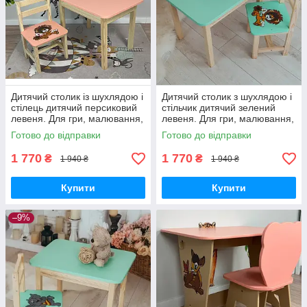
Дитячий столик із шухлядою і
Дитячий столик з шухлядою і
стілець дитячий персиковий
стільчик дитячий зелений
левеня. Для гри, малювання,
левеня. Для гри, малювання,
навчання.
навчання.
Готово до відправки
Готово до відправки
1 770
1 770
₴
₴
1 940 ₴
1 940 ₴
Купити
Купити
–9%