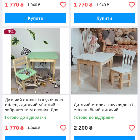
1 770
1 770
₴
₴
1 940 ₴
1 940 ₴
Купити
Купити
–9%
Дитячий столик із шухлядою і
стілець дитячий м`ятний із
Дитячий столик з шухлядою і
зображенням слоник. Для
стілець білий дитячий.
гри, навчання, малювання.
Готово до відправки
Готово до відправки
1 770
2 200
₴
₴
1 940 ₴