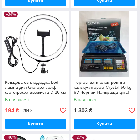
Купити
Купити
–34%
Кільцева світлодіодна Led-
Торгові ваги електронні з
лампа для блогера селфі
калькулятором Crystal 50 kg
фотографа візажиста D 26 см
6V Чорний Найкраща ціна!
Ring
В наявності
В наявності
194
1 303
₴
₴
294 ₴
Купити
Купити
–46%
–27%