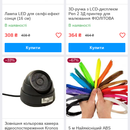
3D-ручка з LCD-дисплеєм
Лампа LED для селфі-ефект
Pen 2 3Д принтер для
сонця (16 см)
малювання ФІОЛІТОВА
В наявності
В наявності
308
364
₴
₴
408 ₴
464 ₴
Купити
Купити
–33%
–67%
Зовнішня кольорова камера
відеоспостереження Kronos
5 м Найякісніший ABS