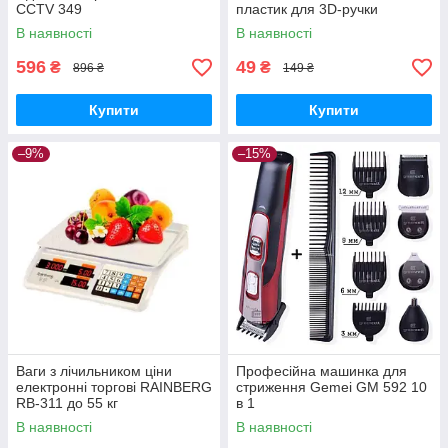
CCTV 349
пластик для 3D-ручки
В наявності
В наявності
596
49
₴
₴
896 ₴
149 ₴
Купити
Купити
–9%
–15%
Ваги з лічильником ціни
Професійна машинка для
електронні торгові RAINBERG
стриження Gemei GM 592 10
RB-311 до 55 кг
в 1
В наявності
В наявності