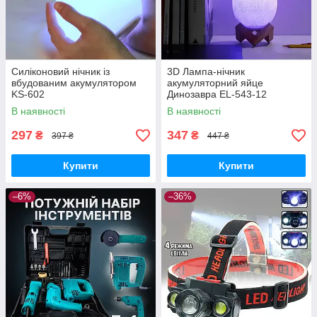
Силіконовий нічник із
3D Лампа-нічник
вбудованим акумулятором
акумуляторний яйце
KS-602
Динозавра EL-543-12
В наявності
В наявності
297
347
₴
₴
397 ₴
447 ₴
Купити
Купити
–6%
–36%