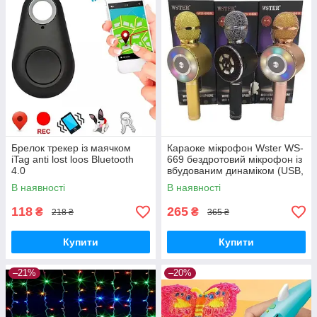
Брелок трекер із маячком
Караоке мікрофон Wster WS-
iTag anti lost loos Bluetooth
669 бездротовий мікрофон із
4.0
вбудованим динаміком (USB,
microSD, AUX, Bluetooth)
В наявності
В наявності
118
265
₴
₴
218 ₴
365 ₴
Купити
Купити
–21%
–20%