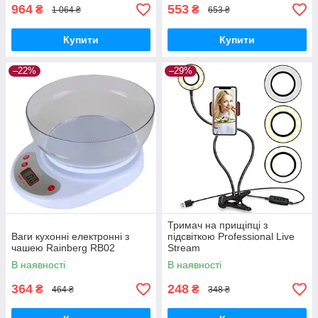
964
553
₴
₴
1 064 ₴
653 ₴
Купити
Купити
–22%
–29%
Тримач на прищіпці з
Ваги кухонні електронні з
підсвіткою Professional Live
чашею Rainberg RB02
Stream
В наявності
В наявності
364
248
₴
₴
464 ₴
348 ₴