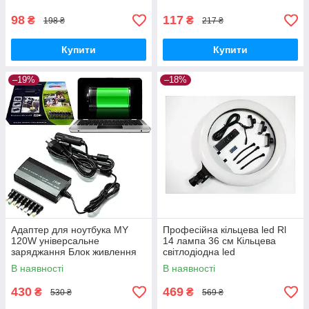
98
117
₴
₴
198 ₴
217 ₴
Купити
Купити
–19%
–18%
Адаптер для ноутбука MY
Професійна кільцева led Rl
120W універсальне
14 лампа 36 см Кільцева
заряджання Блок живлення
світлодіодна led
від мережі та прикурювача
В наявності
В наявності
12-24 В
430
469
₴
₴
530 ₴
569 ₴