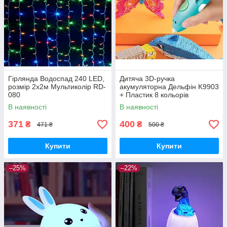
Гірлянда Водоспад 240 LED,
Дитяча 3D-ручка
розмір 2х2м Мультиколір RD-
акумуляторна Дельфін K9903
080
+ Пластик 8 кольорів
В наявності
В наявності
371
400
₴
₴
471 ₴
500 ₴
Купити
Купити
–25%
–22%