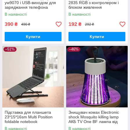
yw9070 і USB-виходом для
2835 RGB з контролером і
заряджання телефона
блоком живлення
В наявності
В наявності
390
192
₴
₴
490 ₴
292 ₴
Купити
Купити
–51%
–46%
Підставка для планшета
Знищувач комах Electronic
23*15*16sm Multi Position
shock Mosquito killing lamp
foldable notebook
AКБ TV One BF лампа від
комарів
В наявності
В наявності