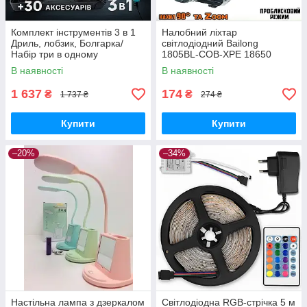
Комплект інструментів 3 в 1
Налобний ліхтар
Дриль, лобзик, Болгарка/
світлодіодний Bailong
Набір три в одному
1805BL-COB-XPE 18650
ліхтарик на голову,
В наявності
В наявності
акумуляторний, 4 режими
BRW
1 637
174
₴
₴
1 737 ₴
274 ₴
Купити
Купити
–20%
–34%
Настільна лампа з дзеркалом
Світлодіодна RGB-стрічка 5 м