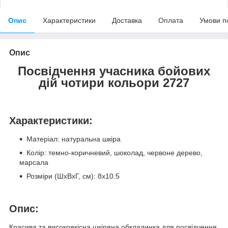
Опис
Характеристики
Доставка
Оплата
Умови п
Опис
Посвідчення учасника бойових
дій чотири кольори 2727
Характеристики:
Матеріал: натуральна шкіра
Колір: темно-коричневий, шоколад, червоне дерево,
марсала
Розміри (ШхВхГ, см): 8х10.5
Опис:
Красива та високоякісна шкіряна обкладинка для посвідчення