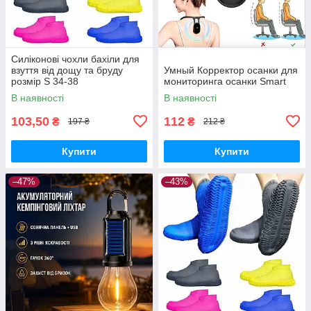
Силіконові чохли бахіли для
взуття від дощу та бруду
Умный Корректор осанки для
розмір S 34-38
мониторинга осанки Smart
В наявності
В наявності
103,50
112
₴
₴
197 ₴
212 ₴
Купити
Купити
–47%
–43%