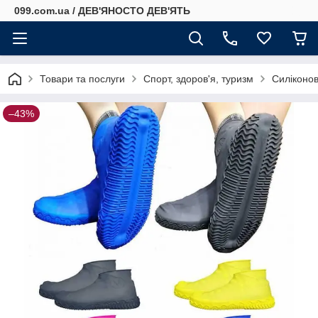
099.com.ua / ДЕВ'ЯНОСТО ДЕВ'ЯТЬ
Товари та послуги
Спорт, здоров'я, туризм
Силіконов
–43%