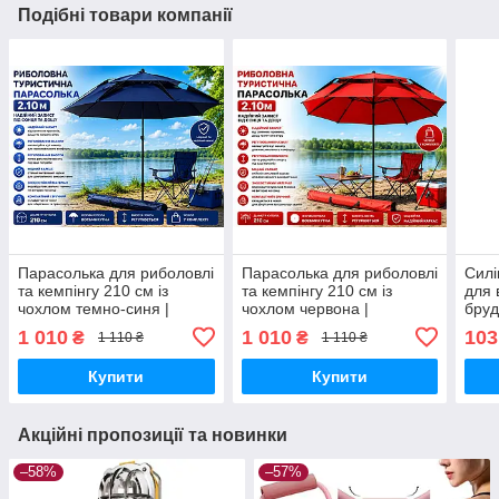
Подібні товари компанії
Парасолька для риболовлі
Парасолька для риболовлі
Силі
та кемпінгу 210 см із
та кемпінгу 210 см із
для 
чохлом темно-синя |
чохлом червона |
бруд
Туристична восьмикутна
Туристична восьмикутна
1 010
1 010
103
₴
₴
1 110 ₴
1 110 ₴
парасолька від сонця й
парасолька від сонця й
дощу
дощу
Купити
Купити
Акційні пропозиції та новинки
–58%
–57%