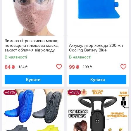
Зимова вітрозахисна маска,
потовщена плюшева маска,
Аккумулятор холода 200 мл
захист обличчя від холоду
Cooling Battery Blue
для їзди на велосипеді
В наявності
В наявності
Рожевий
84
99
₴
₴
184 ₴
199 ₴
Купити
Купити
–47%
–47%