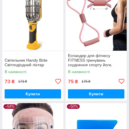
Еспандер для фітнесу
Світильник Handy Brite
FITNESS тренувань
Світлодіодний ліхтар
схуднення спорту йоги,
вісімка для чоловіків
В наявності
В наявності
73
75
₴
₴
173 ₴
175 ₴
Купити
Купити
–54%
–50%