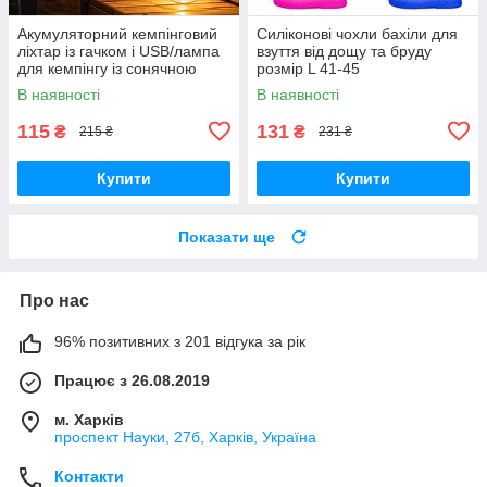
Акумуляторний кемпінговий
Силіконові чохли бахіли для
ліхтар із гачком і USB/лампа
взуття від дощу та бруду
для кемпінгу із сонячною
розмір L 41-45
панеллю HA-112
В наявності
В наявності
115
131
₴
₴
215 ₴
231 ₴
Купити
Купити
Показати ще
Про нас
96% позитивних з 201 відгука за рік
Працює з 26.08.2019
м. Харків
проспект Науки, 27б, Харків, Україна
Контакти