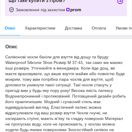
Що таке купити з Пром?
Замовлення під захистом
Опис
Характеристики
Доставка
Оплата
Умови п
Опис
Силіконові чохли бахіли для взуття від дощу та бруду
Waterproof Silicone Shoe Розмір M 37-41, так само ми маємо
інші розміри. Уточнюйте в менеджера. Коли йде дощ, ви
маєте враховувати, що ваше взуття майже або повністю буде
мокрим, тому вам потрібна пара чохлів для взуття, щоб
допомогти уникнути такої ситуації. Такі чохли стануть у
пригоді вам у будь-яку пору року! Висока якість латексу.
Водонепроникний і протиковзний. Потовщений дизайн робить
його практичнішим. Модний і сучасний стиль має
індивідуальний вигляд. Еластичний латекс можна
відрегулювати під ваш розмір взуття Чохли гнучкі, не
натирають ступні, мають м'яку та гладку поверхню Матеріал
не пропускає воду, ноги не промокають, у чохлах можна
ходити будь-якими поверхнями Зносостійкий силікон не