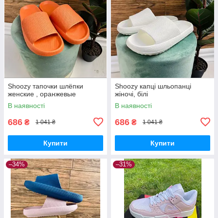
Shoozy тапочки шлёпки
Shoozy капці шльопанці
женские , оранжевые
жіночі, білі
В наявності
В наявності
686
686
₴
₴
1 041 ₴
1 041 ₴
Купити
Купити
–34%
–31%