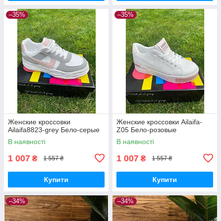
–35%
–35%
Женские кроссовки
Женские кроссовки Ailaifa-
Ailaifa8823-grey Бело-серые
Z05 Бело-розовые
В наявності
В наявності
1 007
1 007
₴
₴
1 557 ₴
1 557 ₴
Купити
Купити
–34%
–34%