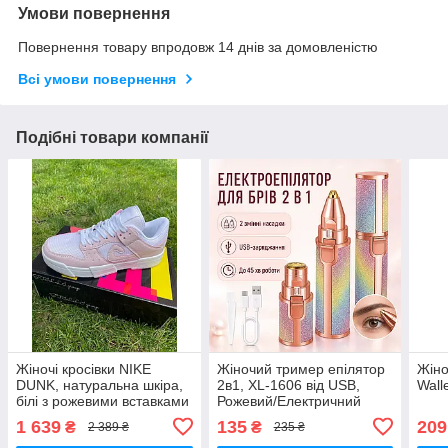
Умови повернення
Повернення товару впродовж 14 днів за домовленістю
Всі умови повернення
Подібні товари компанії
Жіночі кросівки NIKE
Жіночий тример епілятор
Жіно
DUNK, натуральна шкіра,
2в1, XL-1606 від USB,
Wall
білі з рожевими вставками
Рожевий/Електричний
тример для обличчя/
1 639
135
209
₴
₴
2 389 ₴
235 ₴
Жіночий епілятор для брів