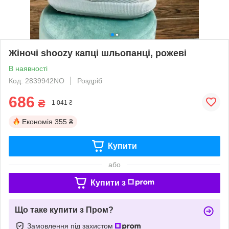
Жіночі shoozy капці шльопанці, рожеві
В наявності
Код: 2839942NO
Роздріб
686
₴
1 041 ₴
Економія
355 ₴
Купити
або
Купити з
Що таке купити з Пром?
Замовлення під захистом