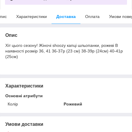
пис
Характеристики
Доставка
Оплата
Умови пове
Опис
Хіт цього сезону! Жіночі shoozy капці шльопанки, рожеві В
наявності розмір 36, 41 36-37р (23 см) 38-39р (24см) 40-41р
(25см)
Характеристики
Основні атрибути
Колір
Рожевий
Умови доставки