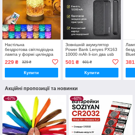
Настільна
Зовнішній акумулятор
Ламп
бездротова світлодіодна
Power Bank Lenyes PX163
безд
лампа у формі циліндра
10000 mAh li-ion два usb
Blue
COBA CB-8026 Настільна
виходу 136х68х15 6 мм
LED-
229
501
381
₴
₴
329 ₴
601 ₴
лампа RGB з пультом
диск
Купити
Купити
Акційні пропозиції та новинки
–67%
–60%