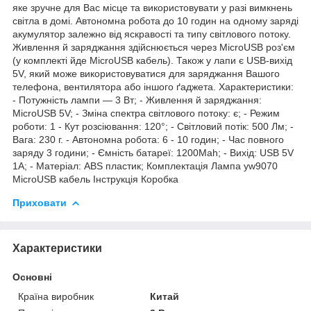
яке зручне для Вас місце та використовувати у разі вимкнень
світла в домі. Автономна робота до 10 годин на одному заряді
акумулятор залежно від яскравості та типу світлового потоку.
Живлення й заряджання здійснюється через MicroUSB роз'єм
(у комплекті йде MicroUSB кабель). Також у лапи є USB-вихід
5V, який може використовуватися для заряджання Вашого
телефона, вентилятора або іншого ґаджета. Характеристики:
- Потужність лампи — 3 Вт; - Живлення й заряджання:
MicroUSB 5V; - Зміна спектра світлового потоку: є; - Режим
роботи: 1 - Кут розсіювання: 120°; - Світловий потік: 500 Лм; -
Вага: 230 г. - Автономна робота: 6 - 10 годин; - Час повного
заряду 3 години; - Ємність батареї: 1200Mah; - Вихід: USB 5V
1A; - Матеріал: ABS пластик; Комплектація Лампа yw9070
MicroUSB кабель Інструкція Коробка
Приховати
Характеристики
Основні
Країна виробник
Китай