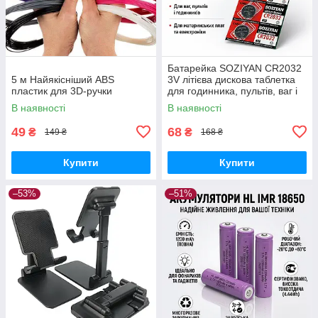
Батарейка SOZIYAN CR2032
5 м Найякісніший ABS
3V літієва дискова таблетка
пластик для 3D-ручки
для годинника, пультів, ваг і
електроніки
В наявності
В наявності
49
68
₴
₴
149 ₴
168 ₴
Купити
Купити
–53%
–51%