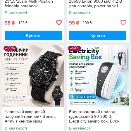
23*15*16sm Multi Position
18650 Li-Ion 9000 мАг 4.2 В
foldable notebook
для ліхтарів, power bank і
портативної техніки
В наявності
В наявності
98
99
₴
₴
198 ₴
199 ₴
Купити
Купити
–50%
–49%
Чоловічий кварцовий
Енергоощадний прилад,
наручний годинник Genius
однофазний 90-200 В,
Army з нейлоновим
Electricity saving box, Біло-
ремінцем, металевим
сірий/прилад для економії
В наявності
В наявності
корпусом і люмінесцентними
електроенергії