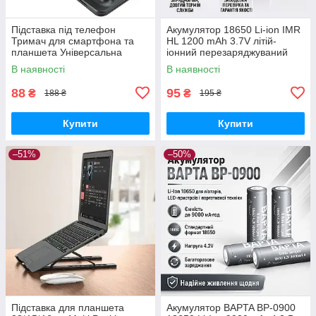
Підставка під телефон
Акумулятор 18650 Li-ion IMR
Тримач для смартфона та
HL 1200 mAh 3.7V літій-
планшета Універсальна
іонний перезаряджуваний
підставка тримач для
для ліхтариків і електроніки
В наявності
В наявності
телефона
88
95
₴
₴
188 ₴
195 ₴
Купити
Купити
–51%
–50%
Підставка для планшета
Акумулятор BAPTA BP-0900