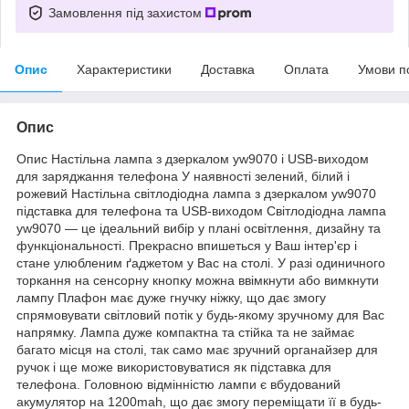
Замовлення під захистом
Опис
Характеристики
Доставка
Оплата
Умови п
Опис
Опис Настільна лампа з дзеркалом yw9070 і USB-виходом
для заряджання телефона У наявності зелений, білий і
рожевий Настільна світлодіодна лампа з дзеркалом yw9070
підставка для телефона та USB-виходом Світлодіодна лампа
yw9070 — це ідеальний вибір у плані освітлення, дизайну та
функціональності. Прекрасно впишеться у Ваш інтер'єр і
стане улюбленим ґаджетом у Вас на столі. У разі одиничного
торкання на сенсорну кнопку можна ввімкнути або вимкнути
лампу Плафон має дуже гнучку ніжку, що дає змогу
спрямовувати світловий потік у будь-якому зручному для Вас
напрямку. Лампа дуже компактна та стійка та не займає
багато місця на столі, так само має зручний органайзер для
ручок і ще може використовуватися як підставка для
телефона. Головною відмінністю лампи є вбудований
акумулятор на 1200mah, що дає змогу переміщати її в будь-