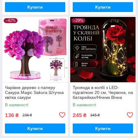
Купити
Купити
–42%
–29%
Чарівне дерево з паперу
Троянда в колбі з LED-
Сакура Magic Sakura Штучна
підсвіткою 20 см, Червона, на
квітка сакури
батарейках/Нічник Вічна
троянда/Квітка в колбі
В наявності
В наявності
136
245
₴
₴
236 ₴
345 ₴
Купити
Купити