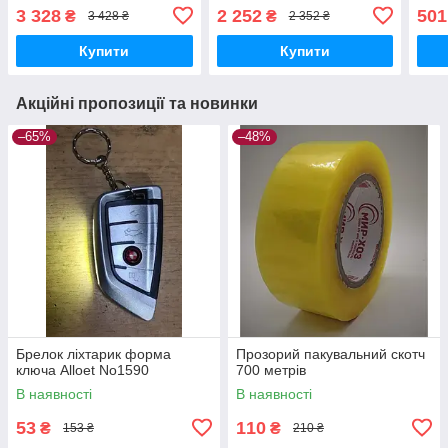
НК-316 з 12 предметів
каструль із кришками, HK-
підс
3 328
2 252
501
₴
₴
3 428 ₴
2 352 ₴
Червоний
325 Червоний
ножи
неір
Купити
Купити
Акційні пропозиції та новинки
–65%
–48%
Брелок ліхтарик форма
Прозорий пакувальний скотч
ключа Alloet No1590
700 метрів
В наявності
В наявності
53
110
₴
₴
153 ₴
210 ₴