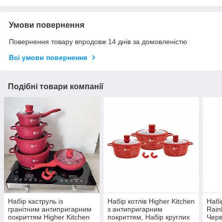
Умови повернення
Повернення товару впродовж 14 днів за домовленістю
Всі умови повернення
Подібні товари компанії
Набір каструль із
Набір котлів Higher Kitchen
Набі
гранітним антипригарним
з антипригарним
Rain
покриттям Higher Kitchen
покриттям, Набір круглих
Черв