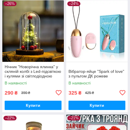
–26%
–24%
Нічник "Новорічна ялинка" у
скляній колбі з Led-підсвіткою
Вібратор-яйце "Spark of love"
і кулями зі світлодіодною
з пультом ДК рожеве
гірляндою
В наявності
В наявності
290
325
₴
₴
390 ₴
425 ₴
Купити
Купити
–22%
–21%