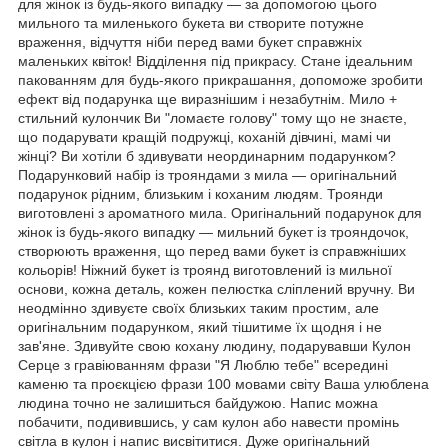
для жінок із будь-якого випадку — за допомогою цього
мильного та миленького букета ви створите потужне
враження, відчуття ніби перед вами букет справжніх
маленьких квіток! Відділення під прикрасу. Стане ідеальним
пакованням для будь-якого прикрашання, допоможе зробити
ефект від подарунка ще виразнішим і незабутнім. Мило +
стильний кулончик Ви "ломаєте голову" тому що не знаєте,
що подарувати кращій подружці, коханій дівчині, мамі чи
жінці? Ви хотіли б здивувати неординарним подарунком?
Подарунковий набір із трояндами з мила — оригінальний
подарунок рідним, близьким і коханим людям. Троянди
виготовлені з ароматного мила. Оригінальний подарунок для
жінок із будь-якого випадку — мильний букет із трояндочок,
створюють враження, що перед вами букет із справжніших
кольорів! Ніжний букет із троянд виготовлений із мильної
основи, кожна деталь, кожен пелюстка сліплений вручну. Ви
неодмінно здивуєте своїх близьких таким простим, але
оригінальним подарунком, який тішитиме їх щодня і не
зав'яне. Здивуйте свою кохану людину, подарувавши Кулон
Серце з гравіюванням фрази "Я Люблю тебе" всередині
каменю та проєкцією фрази 100 мовами світу Ваша улюблена
людина точно не залишиться байдужою. Напис можна
побачити, подивившись, у сам кулон або навести промінь
світла в кулон і напис висвітитися. Дуже оригінальний