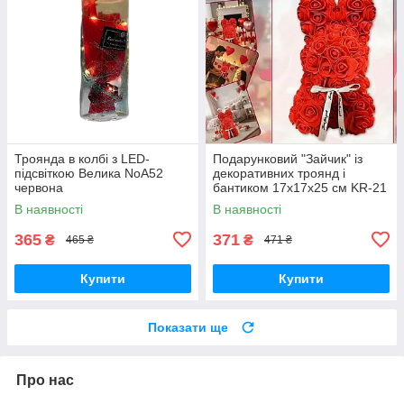
Троянда в колбі з LED-
Подарунковий "Зайчик" із
підсвіткою Велика NoA52
декоративних троянд і
червона
бантиком 17х17х25 см KR-21
Квітковий зайчик із 3D троянд
В наявності
В наявності
365
371
₴
₴
465 ₴
471 ₴
Купити
Купити
Показати ще
Про нас