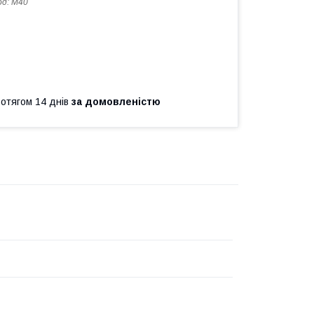
од:
M40
ротягом 14 днів
за домовленістю