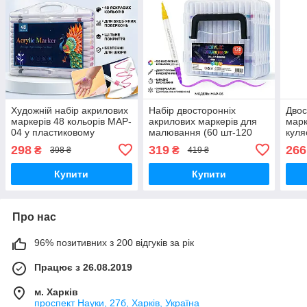
Художній набір акрилових
Набір двосторонніх
Двос
маркерів 48 кольорів MAP-
акрилових маркерів для
марк
04 у пластиковому
малювання (60 шт-120
куля
органайзері для
кольору) Acrylic (MAP-06)
кейс
298
319
266
₴
₴
398 ₴
419 ₴
масштабної творчості
у прозорому боксі. Дитячі
маркери
Купити
Купити
Про нас
96% позитивних з 200 відгуків за рік
Працює з 26.08.2019
м. Харків
проспект Науки, 27б, Харків, Україна