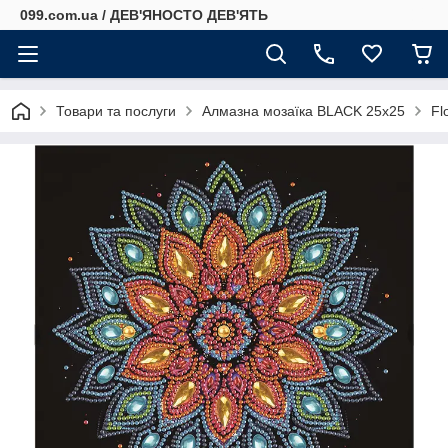
099.com.ua / ДЕВ'ЯНОСТО ДЕВ'ЯТЬ
Товари та послуги
Алмазна мозаїка BLACK 25x25
Fl