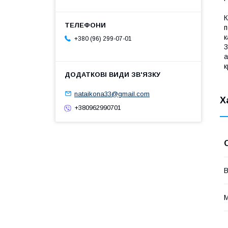
К
п
к
+380 (96) 299-07-01
3
а
к
nataikona33@gmail.com
Х
+380962990701
В
М