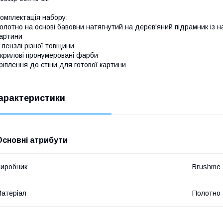
омплектація набору:
олотно на основі бавовни натягнутий на дерев'яний підрамник із
артини
 пензлі різної товщини
крилові пронумеровані фарби
ріплення до стіни для готової картини
арактеристики
Основні атрибути
иробник
Brushme
атеріал
Полотно