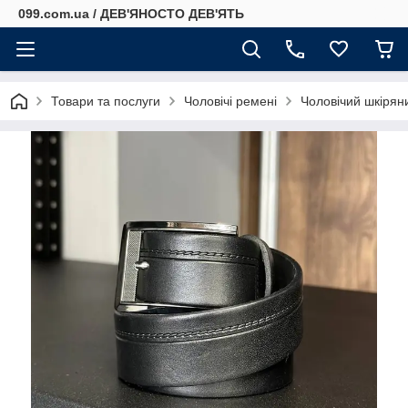
099.com.ua / ДЕВ'ЯНОСТО ДЕВ'ЯТЬ
Товари та послуги
Чоловічі ремені
Чоловічий шкірян