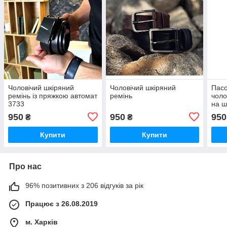
Чоловічий шкіряний
Чоловічий шкіряний
Пасо
ремінь із пряжкою автомат
ремінь
чоло
3733
на ш
950
950
950
₴
₴
Купити
Купити
Про нас
96% позитивних з 206 відгуків за рік
Працює з 26.08.2019
м. Харків