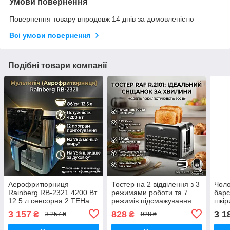
Умови повернення
Повернення товару впродовж 14 днів за домовленістю
Всі умови повернення
Подібні товари компанії
Аерофритюрниця
Тостер на 2 відділення з 3
Чоло
Rainberg RB-2321 4200 Вт
режимами роботи та 7
барс
12.5 л сенсорна 2 ТЕНа
режимів підсмажування
шкір
неіржавка сталь
R.2101 900 Вт
для 
3 157
828
3 1
₴
₴
3 257 ₴
928 ₴