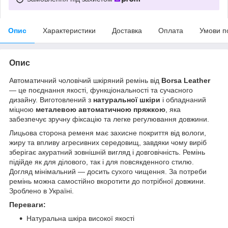
Опис
Характеристики
Доставка
Оплата
Умови п
Опис
Автоматичний чоловічий шкіряний ремінь від
Borsa Leather
— це поєднання якості, функціональності та сучасного
дизайну. Виготовлений з
натуральної шкіри
і обладнаний
міцною
металевою автоматичною пряжкою
, яка
забезпечує зручну фіксацію та легке регулювання довжини.
Лицьова сторона ременя має захисне покриття від вологи,
жиру та впливу агресивних середовищ, завдяки чому виріб
зберігає акуратний зовнішній вигляд і довговічність. Ремінь
підійде як для ділового, так і для повсякденного стилю.
Догляд мінімальний — досить сухого чищення. За потреби
ремінь можна самостійно вкоротити до потрібної довжини.
Зроблено в Україні.
Переваги:
Натуральна шкіра високої якості