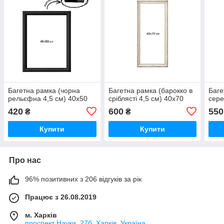
Багетна рамка (чорна
Багетна рамка (барокко в
Баге
рельєфна 4,5 см) 40х50
сріблясті 4,5 см) 40х70
сере
420
600
550
₴
₴
Купити
Купити
Про нас
96% позитивних з 206 відгуків за рік
Працює з 26.08.2019
м. Харків
проспект Науки, 27б, Харків, Україна